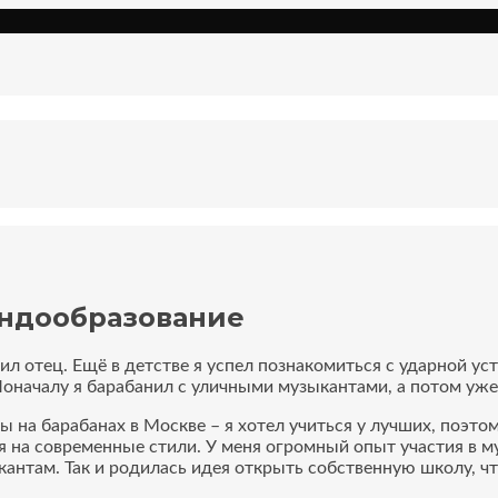
ндообразование
л отец. Ещё в детстве я успел познакомиться с ударной ус
оначалу я барабанил с уличными музыкантами, а потом уж
ы на барабанах в Москве
– я хотел учиться у лучших, поэто
ия на современные стили.
У меня огромный опыт участия в м
кантам. Так и родилась идея открыть собственную школу,