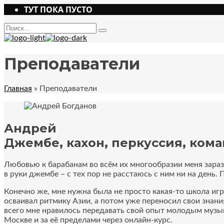
ТУТ ПОКА ПУСТО
Поиск
Type
and
hit
enter
Преподаватели
Главная
»
Преподаватели
Андрей
Джембе, кахон, перкуссия,
кома
Любовью к барабанам во всём их многообразии меня зарази
в руки джембе – с тех пор не расстаюсь с ним ни на день.
П
Конечно же, мне нужна была не просто какая-то
школа игр
осваивал ритмику Азии, а потом уже переносил свои знан
всего мне нравилось передавать свой опыт молодым музы
Москве
и за её пределами через онлайн-курс.