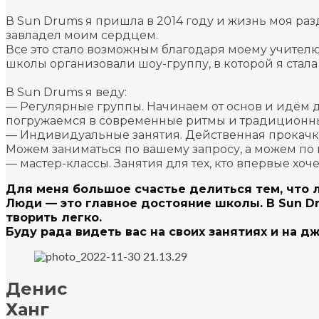
В Sun Drums я пришла в 2014 году и жизнь моя разд
завладел моим сердцем.
Все это стало возможным благодаря моему учител
школы организовали шоу-группу, в которой я стал
В Sun Drums я веду:
— Регулярные группы. Начинаем от основ и идём д
погружаемся в современные ритмы и традиционны
— Индивидуальные занятия. Действенная прокачка те
Можем заниматься по вашему запросу, а можем по
— мастер-классы. Занятия для тех, кто впервые хоч
Для меня большое счастье делиться тем, что лю
Люди — это главное достояние школы.
В Sun D
творить легко.
Буду рада видеть вас на своих занятиях и на д
Денис
Ханг