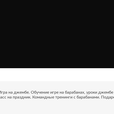
ра на джембе. Обучение игре на барабанах, уроки джембе с
асс на праздник. Командные тренинги с барабанами. Подар