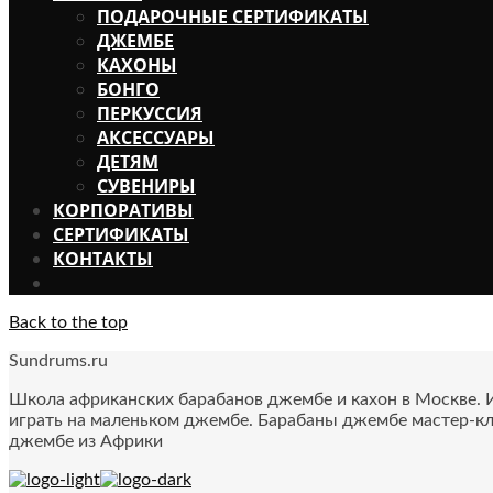
ПОДАРОЧНЫЕ СЕРТИФИКАТЫ
ДЖЕМБЕ
КАХОНЫ
БОНГО
ПЕРКУССИЯ
АКСЕССУАРЫ
ДЕТЯМ
СУВЕНИРЫ
КОРПОРАТИВЫ
СЕРТИФИКАТЫ
КОНТАКТЫ
Back to the top
Sundrums.ru
Школа африканских барабанов джембе и кахон в Москве. Иг
играть на маленьком джембе. Барабаны джембе мастер-кл
джембе из Африки