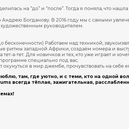
елилась на “до” и “после”. Тогда я поняла, что нашл
ю Андрею Богданову.
В 2016 году мы с самыми увле
а художественным руководителем.
о бесконечности) Работаем над техникой, звукоизв
е ритмы западной Африки, создаём номера и высту
т-а-тет. Для новичков и тех, кто уже играет и хоче
 программе специально под вас.
ет окунуться в мир джембе, прочувствовать на себе 
блю, там, где уютно, и с теми, кто на одной вол
rums всегда тёплая, зажигательная, расслаблен
жемах!