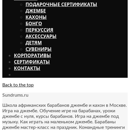
ПОДАРОЧНЫЕ СЕРТИФИКАТЫ
ДЖЕМБЕ
КАХОНЫ
БОНГО
ПЕРКУССИЯ
АКСЕССУАРЫ
ДЕТЯМ
СУВЕНИРЫ
КОРПОРАТИВЫ
СЕРТИФИКАТЫ
КОНТАКТЫ
Back to the top
Sundrums.ru
Школа африканских барабанов джембе и кахон в Москве.
Игра на джембе. Обучение игре на барабанах, уроки
джембе с нуля, курсы барабанов. Игра на джембе под
музыку. Как играть на маленьком джембе. Барабаны
джембе мастер-класс на праздник. Командные тренинги