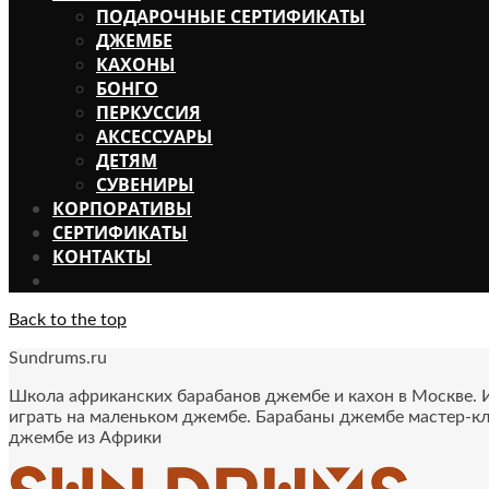
ПОДАРОЧНЫЕ СЕРТИФИКАТЫ
ДЖЕМБЕ
КАХОНЫ
БОНГО
ПЕРКУССИЯ
АКСЕССУАРЫ
ДЕТЯМ
СУВЕНИРЫ
КОРПОРАТИВЫ
СЕРТИФИКАТЫ
КОНТАКТЫ
Back to the top
Sundrums.ru
Школа африканских барабанов джембе и кахон в Москве. Иг
играть на маленьком джембе. Барабаны джембе мастер-кл
джембе из Африки