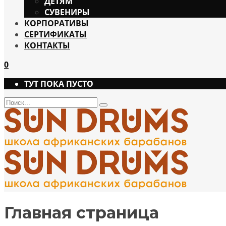
ДЕТЯМ
СУВЕНИРЫ
КОРПОРАТИВЫ
СЕРТИФИКАТЫ
КОНТАКТЫ
0
ТУТ ПОКА ПУСТО
Поиск
Type
and
hit
enter
Главная страница