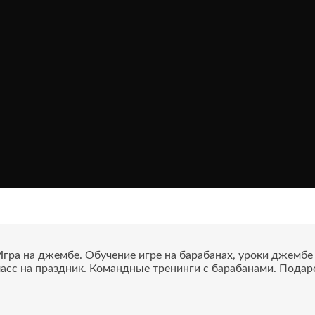
ра на джембе. Обучение игре на барабанах, уроки джембе с
асс на праздник. Командные тренинги с барабанами. Подар