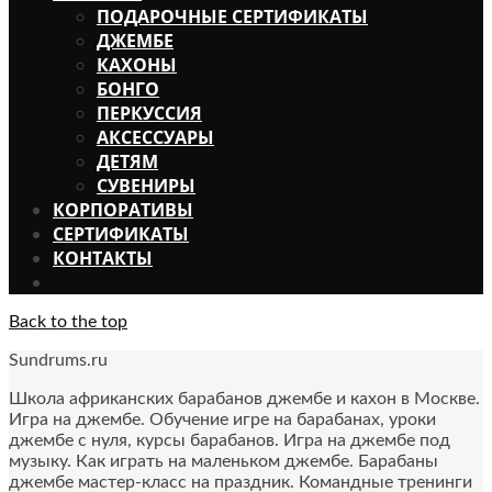
ПОДАРОЧНЫЕ СЕРТИФИКАТЫ
ДЖЕМБЕ
КАХОНЫ
БОНГО
ПЕРКУССИЯ
АКСЕССУАРЫ
ДЕТЯМ
СУВЕНИРЫ
КОРПОРАТИВЫ
СЕРТИФИКАТЫ
КОНТАКТЫ
Back to the top
Sundrums.ru
Школа африканских барабанов джембе и кахон в Москве.
Игра на джембе. Обучение игре на барабанах, уроки
джембе с нуля, курсы барабанов. Игра на джембе под
музыку. Как играть на маленьком джембе. Барабаны
джембе мастер-класс на праздник. Командные тренинги