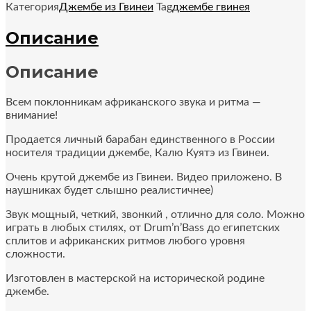
Категория
Джембе из Гвинеи
Tag
джембе гвинея
Описание
Описание
Всем поклонникам африканского звука и ритма —
внимание!
Продается личный барабан единственного в России
носителя традиции джембе, Калю Куятэ из Гвинеи.
Очень крутой джембе из Гвинеи. Видео приложено. В
наушниках будет слышно реалистичнее)
Звук мощный, четкий, звонкий , отлично для соло. Можно
играть в любых стилях, от Drum’n’Bass до египетских
сплитов и африканских ритмов любого уровня
сложности.
Изготовлен в мастерской на исторической родине
джембе.