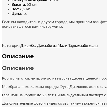
Размеры мембраны:
31 см
Высота:
53 см
Вес:
6,2 кг
Цена:
р.
Если вы находитесь в другом городе, мы пришлем вам фот
понравившегося вам инструмента.
Категория
Джембе
,
Джембе из Мали
Tag
джембе мали
Описание
Описание
Корпус изготовлен вручную из массива дерева ценной пор
Мембрана — кожа козы породы Фута Диалонке, долго служи
Гарантия на корпус до 25 лет + индивидуальный паспорт с
Дополнительные фото и видео со звучанием можем снять 