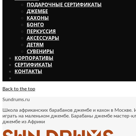
ПОДАРОЧНЫЕ СЕРТИФИКАТЫ
ДЖЕМБЕ
КАХОНЫ
БОНГО
ПЕРКУССИЯ
АКСЕССУАРЫ
ДЕТЯМ
СУВЕНИРЫ
КОРПОРАТИВЫ
СЕРТИФИКАТЫ
КОНТАКТЫ
Back to the top
Sundrums.ru
Школа африканских барабанов джембе и кахон в Москве. Иг
играть на маленьком джембе. Барабаны джембе мастер-кл
джембе из Африки