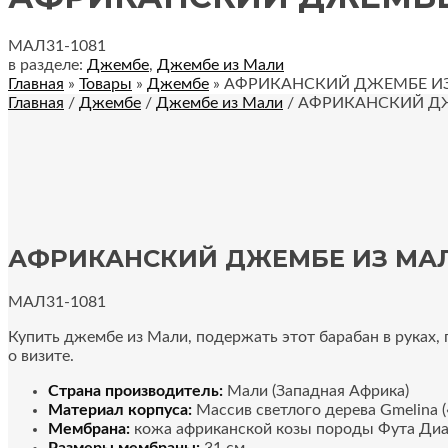
МАЛ31-1081
в разделе:
Джембе
,
Джембе из Мали
Главная
»
Товары
»
Джембе
»
АФРИКАНСКИЙ ДЖЕМБЕ ИЗ
Главная
/
Джембе
/
Джембе из Мали
/ АФРИКАНСКИЙ ДЖ
АФРИКАНСКИЙ ДЖЕМБЕ ИЗ МАЛ
МАЛ31-1081
Купить джембе из Мали, подержать этот барабан в руках
о визите.
Страна производитель:
Мали (Западная Африка)
Материал корпуса:
Массив светлого дерева Gmelina 
Мембрана:
кожа африканской козы породы Фута Ди