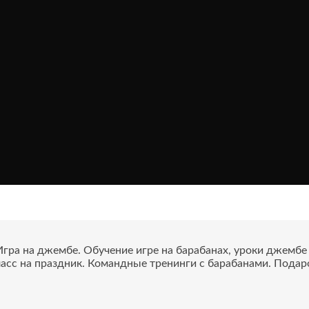
ра на джембе. Обучение игре на барабанах, уроки джембе с
асс на праздник. Командные тренинги с барабанами. Подар