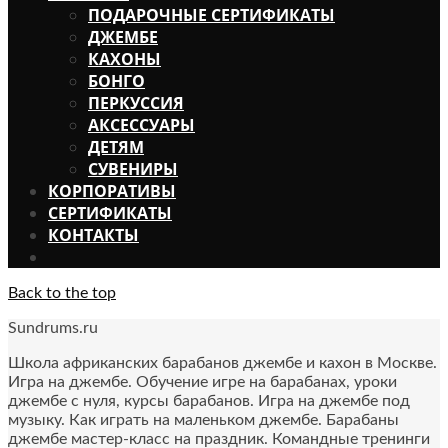
ПОДАРОЧНЫЕ СЕРТИФИКАТЫ
ДЖЕМБЕ
КАХОНЫ
БОНГО
ПЕРКУССИЯ
АКСЕССУАРЫ
ДЕТЯМ
СУВЕНИРЫ
КОРПОРАТИВЫ
СЕРТИФИКАТЫ
КОНТАКТЫ
Back to the top
Sundrums.ru
Школа африканских барабанов джембе и кахон в Москве.
Игра на джембе. Обучение игре на барабанах, уроки
джембе с нуля, курсы барабанов. Игра на джембе под
музыку. Как играть на маленьком джембе. Барабаны
джембе мастер-класс на праздник. Командные тренинги