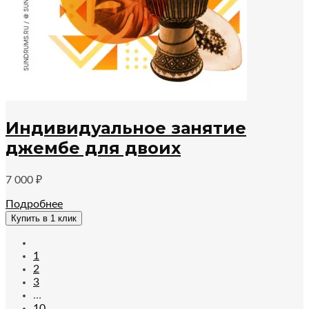
Индивидуальное занятие
джембе для двоих
7 000
₽
Подробнее
Купить в 1 клик
1
2
3
…
10